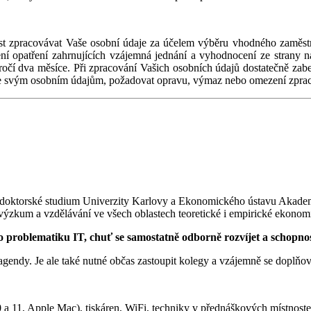
st zpracovávat Vaše osobní údaje za účelem výběru vhodného zaměst
 opatření zahrnujících vzájemná jednání a vyhodnocení ze strany na
očí dva měsíce. Při zpracování Vašich osobních údajů dostatečně zabe
 ke svým osobním údajům, požadovat opravu, výmaz nebo omezení zpra
oktorské studium Univerzity Karlovy a Ekonomického ústavu Akademi
ýzkum a vzdělávání ve všech oblastech teoretické i empirické ekonomi
o problematiku IT, chuť se samostatně odborně rozvíjet a schopnos
endy. Je ale také nutné občas zastoupit kolegy a vzájemně se doplňov
a 11, Apple Mac), tiskáren, WiFi, techniky v přednáškových místnost