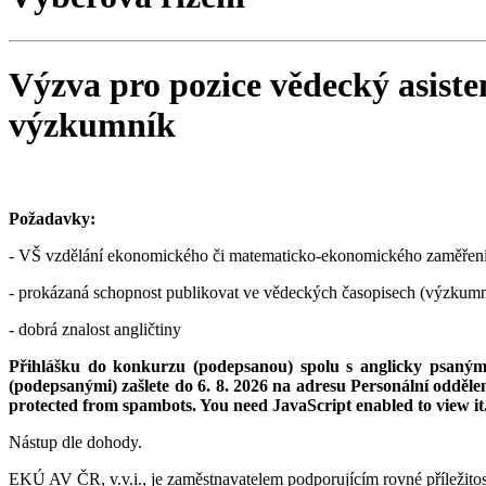
Výzva pro pozice vědecký asiste
výzkumník
Požadavky:
- VŠ vzdělání ekonomického či matematicko-ekonomického zaměření ne
- prokázaná schopnost publikovat ve vědeckých časopisech (výzkumn
- dobrá znalost angličtiny
Přihlášku do konkurzu (podepsanou) spolu s anglicky psaným 
(podepsanými) zašlete do 6. 8. 2026 na adresu Personální odděl
protected from spambots. You need JavaScript enabled to view it
Nástup dle dohody.
EKÚ AV ČR, v.v.i., je zaměstnavatelem podporujícím rovné příležitosti