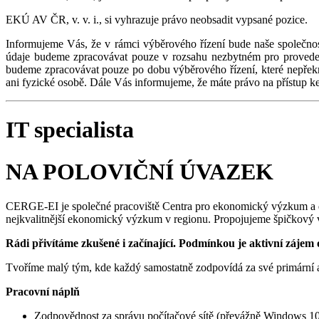
EKÚ AV ČR, v. v. i., si vyhrazuje právo neobsadit vypsané pozice.
Informujeme Vás, že v rámci výběrového řízení bude naše společno
údaje budeme zpracovávat pouze v rozsahu nezbytném pro provedení
budeme zpracovávat pouze po dobu výběrového řízení, které nepřekr
ani fyzické osobě. Dále Vás informujeme, že máte právo na přístup
IT specialista
NA POLOVIČNÍ ÚVAZEK
CERGE-EI je společné pracoviště Centra pro ekonomický výzkum a d
nejkvalitnější ekonomický výzkum v regionu. Propojujeme špičkový v
Rádi přivítáme zkušené i začínající. Podmínkou je aktivní zájem 
Tvoříme malý tým, kde každý samostatně zodpovídá za své primární ag
Pracovní náplň
Zodpovědnost za správu počítačové sítě (převážně Windows 10 