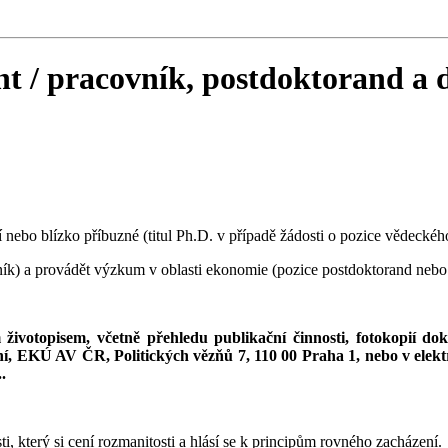
nt / pracovník, postdoktorand a 
bo blízko příbuzné (titul Ph.D. v případě žádosti o pozice vědeckého
ík) a provádět výzkum v oblasti ekonomie (pozice postdoktorand nebo
životopisem, včetně přehledu publikační činnosti, fotokopií d
ení, EKÚ AV ČR, Politických vězňů 7, 110 00 Praha 1, nebo v ele
.
.
, který si cení rozmanitosti a hlásí se k principům rovného zacházení.