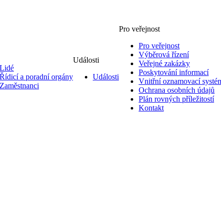
Pro veřejnost
Pro veřejnost
Výběrová řízení
Události
Veřejné zakázky
Lidé
Poskytování informací
Řídicí a poradní orgány
Události
Vnitřní oznamovací systé
Zaměstnanci
Ochrana osobních údajů
Plán rovných příležitostí
Kontakt