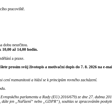
ího pracoviště.
na dobu neurčitou.
 10,00 až 14,00 hodin.
dělání a praxe.
lete prosím svůj životopis a motivační dopis do 7. 8. 2026 na e-ma
i cení rozmanitosti a hlásí se k principům rovného zacházení.
odu.
Evropského parlamentu a Rady (EU) 2016/679) ze dne 27. dubna 2016 
S, dále jen „Nařízení“ nebo „GDPR“), souhlas se zpracováním poskytn