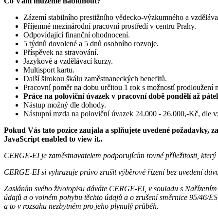
Co Vám můžeme nabídnout?
Zázemí stabilního prestižního vědecko-výzkumného a vzdělávac
Příjemné mezinárodní pracovní prostředí v centru Prahy.
Odpovídající finanční ohodnocení.
5 týdnů dovolené a 5 dnů osobního rozvoje.
Příspěvek na stravování.
Jazykové a vzdělávací kurzy.
Multisport kartu.
Další širokou škálu zaměstnaneckých benefitů.
Pracovní poměr na dobu určitou 1 rok s možností prodloužení 
Práce na poloviční úvazek v pracovní době pondělí až pátek
Nástup možný dle dohody.
Nástupní mzda na poloviční úvazek 24.000 - 26.000,-Kč, dle vz
Pokud Vás tato pozice zaujala a splňujete uvedené požadavky, zaš
JavaScript enabled to view it.
.
CERGE-EI je zaměstnavatelem podporujícím rovné příležitosti, který s
CERGE-EI si vyhrazuje právo zrušit výběrové řízení bez uvedení dův
Zasláním svého životopisu dáváte CERGE-EI, v souladu s Nařízením 
údajů a o volném pohybu těchto údajů a o zrušení směrnice 95/46/E
a to v rozsahu nezbytném pro jeho plynulý průběh.