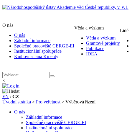
O nás
Věda a výzkum
Lidé
O nás
Věda a výzkum
Základní informace
Grantové projekty
Společné pracoviště CERGE-EI
Publikace
Institucionální spolupráce
IDEA
Knihovna Jana Kmenty
×
EN
/
CZ
Úvodní stránka
>
Pro veřejnost
>
Výběrová řízení
O nás
Základní informace
Společné pracoviště CERGE-EI
Institucionální spolupráce