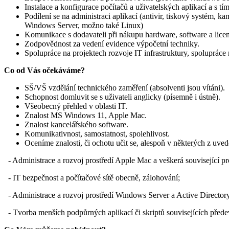
Instalace a konfigurace počítačů a uživatelských aplikací a s tím
Podílení se na administraci aplikací (antivir, tiskový systém, 
Windows Server, možno také Linux)
Komunikace s dodavateli při nákupu hardware, software a licen
Zodpovědnost za vedení evidence výpočetní techniky.
Spolupráce na projektech rozvoje IT infrastruktury, spoluprác
Co od Vás očekáváme?
SŠ/VŠ vzdělání technického zaměření (absolventi jsou vítáni).
Schopnost domluvit se s uživateli anglicky (písemně i ústně).
Všeobecný přehled v oblasti IT.
Znalost MS Windows 11, Apple Mac.
Znalost kancelářského software.
Komunikativnost, samostatnost, spolehlivost.
Oceníme znalosti, či ochotu učit se, alespoň v některých z uved
- Administrace a rozvoj prostředí Apple Mac a veškerá související pr
- IT bezpečnost a počítačové sítě obecně, zálohování;
- Administrace a rozvoj prostředí Windows Server a Active Directory 
- Tvorba menších podpůrných aplikací či skriptů souvisejících přede