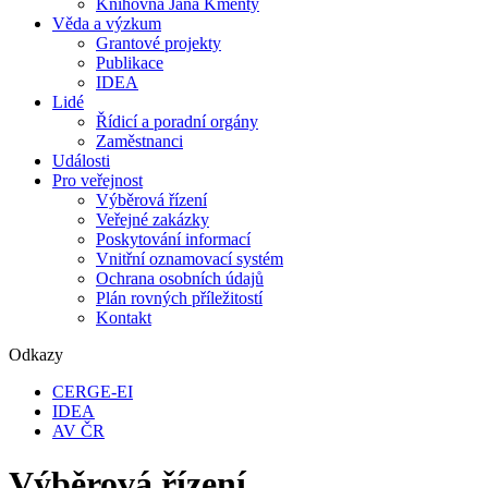
Knihovna Jana Kmenty
Věda a výzkum
Grantové projekty
Publikace
IDEA
Lidé
Řídicí a poradní orgány
Zaměstnanci
Události
Pro veřejnost
Výběrová řízení
Veřejné zakázky
Poskytování informací
Vnitřní oznamovací systém
Ochrana osobních údajů
Plán rovných příležitostí
Kontakt
Odkazy
CERGE-EI
IDEA
AV ČR
Výběrová řízení